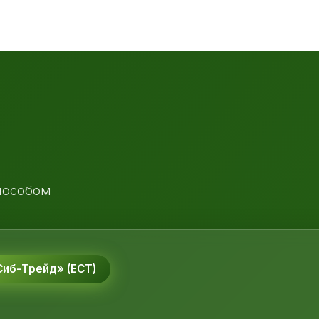
пособом
иб-Трейд» (ЕСТ)