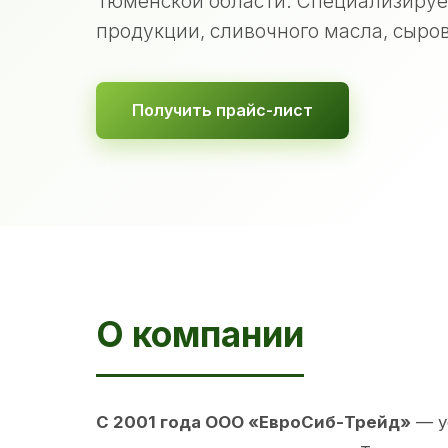
Тюменской области. Специализируе
продукции, сливочного масла, сыров
Получить прайс-лист
О компании
С 2001 года ООО «ЕвроСиб-Трейд»
— у