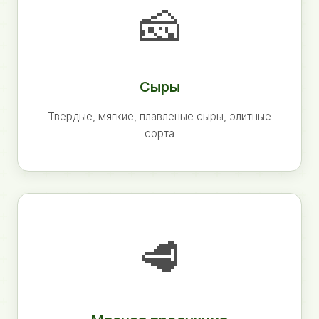
🧀
Сыры
Твердые, мягкие, плавленые сыры, элитные
сорта
🥩