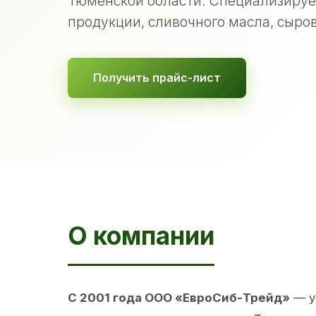
Тюменской области. Специализируе
продукции, сливочного масла, сыров
Получить прайс-лист
О компании
С 2001 года ООО «ЕвроСиб-Трейд»
— у