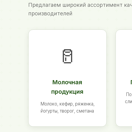
Предлагаем широкий ассортимент кач
производителей
🥛
Молочная
продукция
По
сли
Молоко, кефир, ряженка,
йогурты, творог, сметана