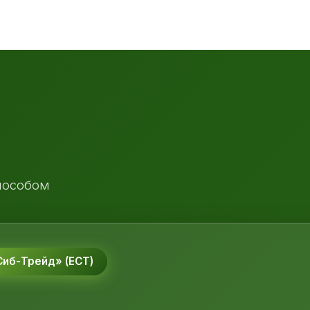
пособом
иб-Трейд» (ЕСТ)