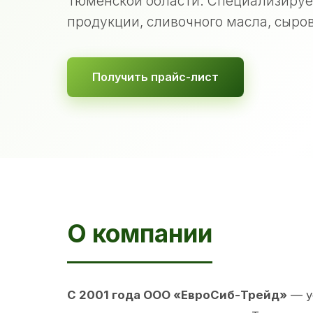
Тюменской области. Специализируе
продукции, сливочного масла, сыров
Получить прайс-лист
О компании
С 2001 года ООО «ЕвроСиб-Трейд»
— у