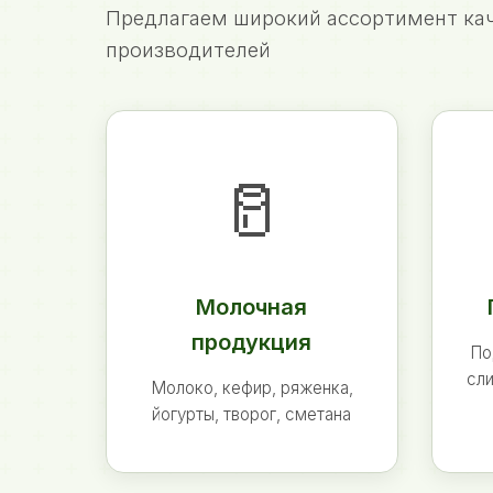
Предлагаем широкий ассортимент кач
производителей
🥛
Молочная
продукция
По
сли
Молоко, кефир, ряженка,
йогурты, творог, сметана