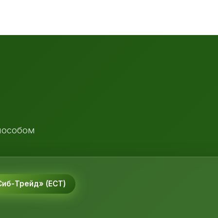
пособом
иб-Трейд» (ЕСТ)