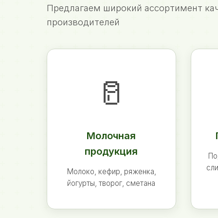
Предлагаем широкий ассортимент кач
производителей
🥛
Молочная
продукция
По
сли
Молоко, кефир, ряженка,
йогурты, творог, сметана