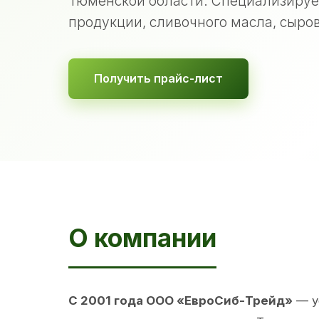
Тюменской области. Специализируе
продукции, сливочного масла, сыров
Получить прайс-лист
О компании
С 2001 года ООО «ЕвроСиб-Трейд»
— у