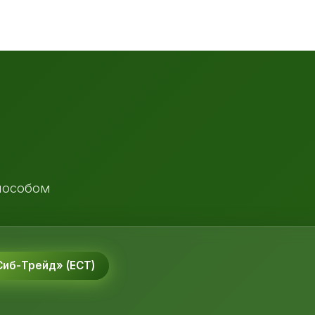
пособом
иб-Трейд» (ЕСТ)