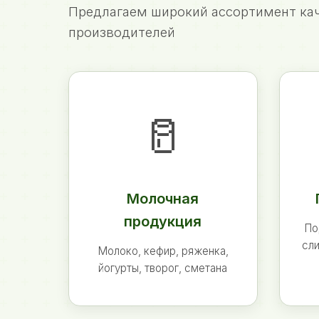
Предлагаем широкий ассортимент кач
производителей
🥛
Молочная
продукция
По
сли
Молоко, кефир, ряженка,
йогурты, творог, сметана