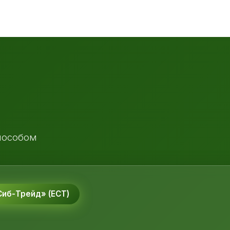
пособом
иб-Трейд» (ЕСТ)