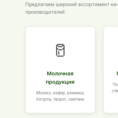
Предлагаем широкий ассортимент кач
производителей
🥛
Молочная
продукция
По
сли
Молоко, кефир, ряженка,
йогурты, творог, сметана