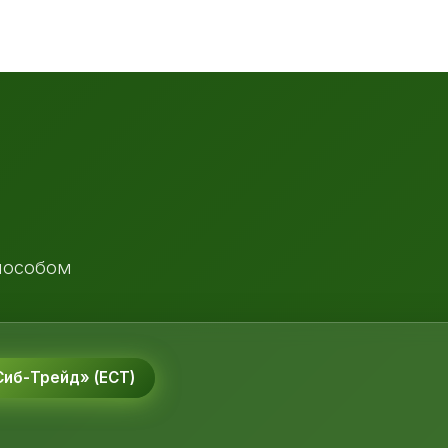
пособом
иб-Трейд» (ЕСТ)