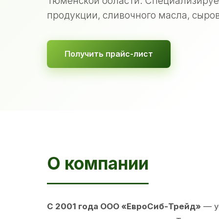
Тюменской области. Специализируе
продукции, сливочного масла, сыров
Получить прайс-лист
О компании
С 2001 года ООО «ЕвроСиб-Трейд»
— у