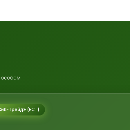
пособом
иб-Трейд» (ЕСТ)