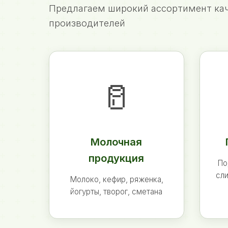
Предлагаем широкий ассортимент кач
производителей
🥛
Молочная
продукция
По
сли
Молоко, кефир, ряженка,
йогурты, творог, сметана