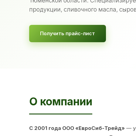
Тюменской области. Специализируе
продукции, сливочного масла, сыров
Получить прайс-лист
О компании
С 2001 года ООО «ЕвроСиб-Трейд»
— у