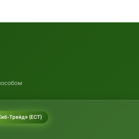
пособом
иб-Трейд» (ЕСТ)