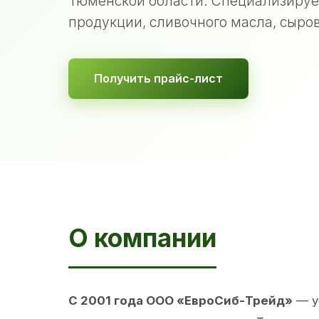
Тюменской области. Специализируе
продукции, сливочного масла, сыров
Получить прайс-лист
О компании
С 2001 года ООО «ЕвроСиб-Трейд»
— у