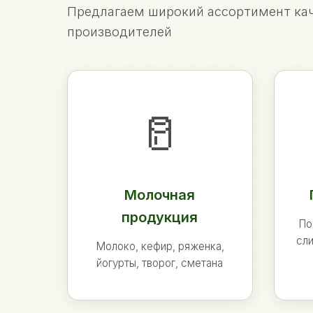
Предлагаем широкий ассортимент кач
производителей
🥛
Молочная
продукция
По
сли
Молоко, кефир, ряженка,
йогурты, творог, сметана