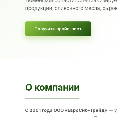
Тюменской области. Специализируе
продукции, сливочного масла, сыров
Получить прайс-лист
О компании
С 2001 года ООО «ЕвроСиб-Трейд»
— у