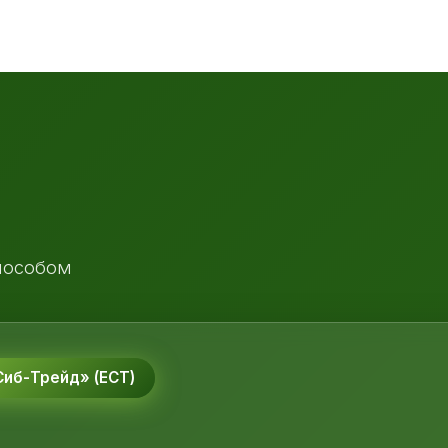
пособом
иб-Трейд» (ЕСТ)