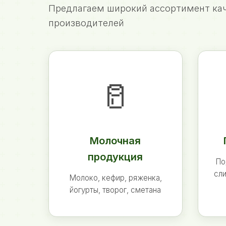
Предлагаем широкий ассортимент кач
производителей
🥛
Молочная
продукция
По
сли
Молоко, кефир, ряженка,
йогурты, творог, сметана