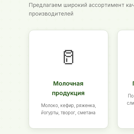
Предлагаем широкий ассортимент кач
производителей
🥛
Молочная
продукция
По
сли
Молоко, кефир, ряженка,
йогурты, творог, сметана