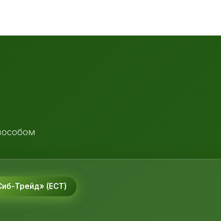
пособом
иб-Трейд» (ЕСТ)