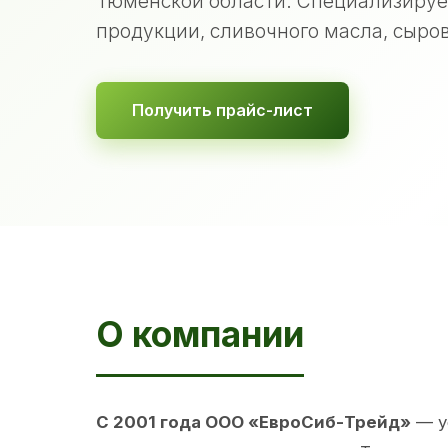
Тюменской области. Специализируе
продукции, сливочного масла, сыров
Получить прайс-лист
О компании
С 2001 года ООО «ЕвроСиб-Трейд»
— у