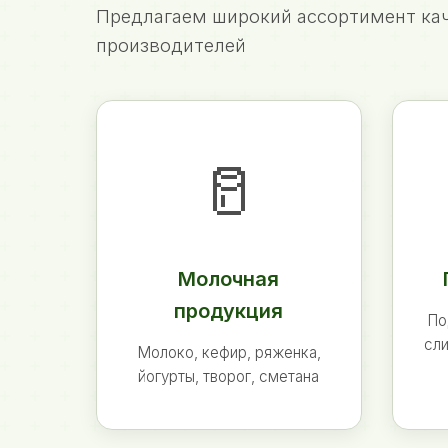
Предлагаем широкий ассортимент кач
производителей
🥛
Молочная
продукция
По
сли
Молоко, кефир, ряженка,
йогурты, творог, сметана