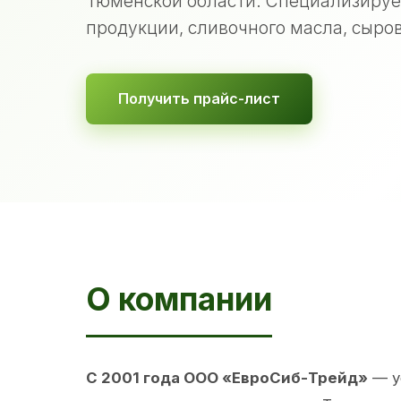
Тюменской области. Специализируе
продукции, сливочного масла, сыров
Получить прайс-лист
О компании
С 2001 года ООО «ЕвроСиб-Трейд»
— у