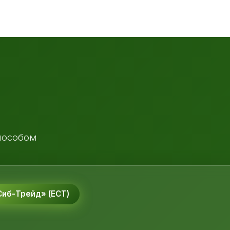
пособом
иб-Трейд» (ЕСТ)