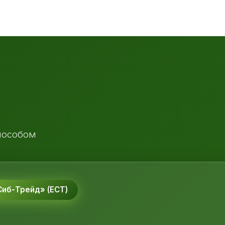
пособом
иб-Трейд» (ЕСТ)