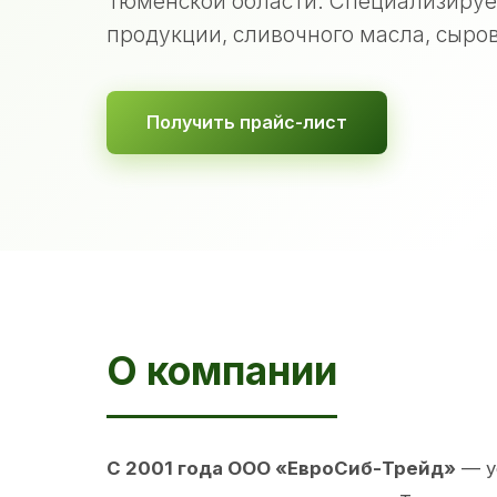
Тюменской области. Специализируе
продукции, сливочного масла, сыров
Получить прайс-лист
О компании
С 2001 года ООО «ЕвроСиб-Трейд»
— у