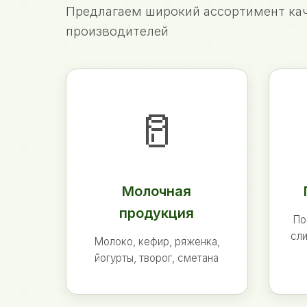
Предлагаем широкий ассортимент кач
производителей
🥛
Молочная
продукция
По
сли
Молоко, кефир, ряженка,
йогурты, творог, сметана