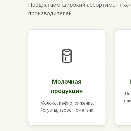
Предлагаем широкий ассортимент кач
производителей
🥛
Молочная
продукция
По
сли
Молоко, кефир, ряженка,
йогурты, творог, сметана