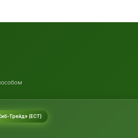
пособом
иб-Трейд» (ЕСТ)