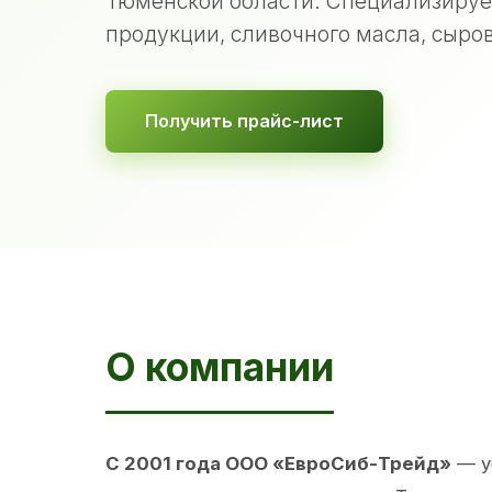
Тюменской области. Специализируе
продукции, сливочного масла, сыров
Получить прайс-лист
О компании
С 2001 года ООО «ЕвроСиб-Трейд»
— у