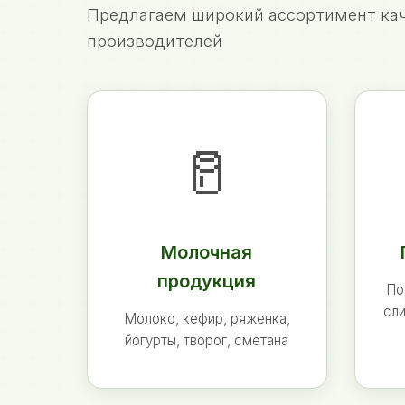
Предлагаем широкий ассортимент кач
производителей
🥛
Молочная
продукция
По
сли
Молоко, кефир, ряженка,
йогурты, творог, сметана