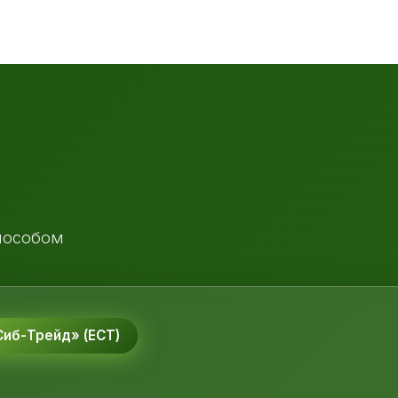
пособом
иб-Трейд» (ЕСТ)