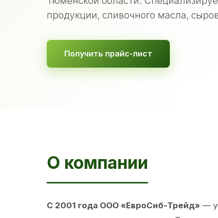
Тюменской области. Специализируе
продукции, сливочного масла, сыров
Получить прайс-лист
О компании
С 2001 года ООО «ЕвроСиб-Трейд»
— у