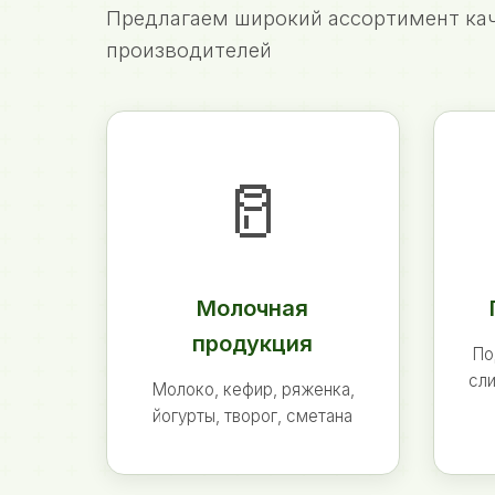
Предлагаем широкий ассортимент кач
производителей
🥛
Молочная
продукция
По
сли
Молоко, кефир, ряженка,
йогурты, творог, сметана