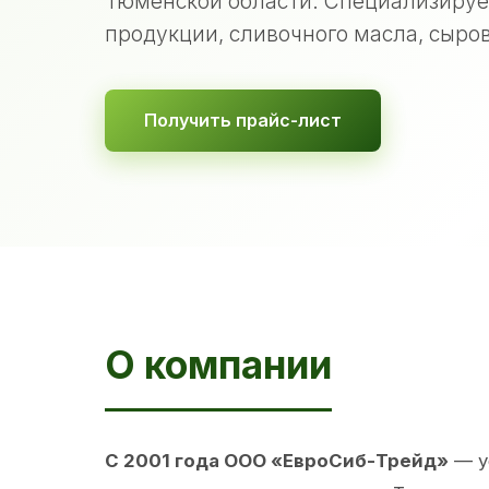
Тюменской области. Специализируе
продукции, сливочного масла, сыров
Получить прайс-лист
О компании
С 2001 года ООО «ЕвроСиб-Трейд»
— у