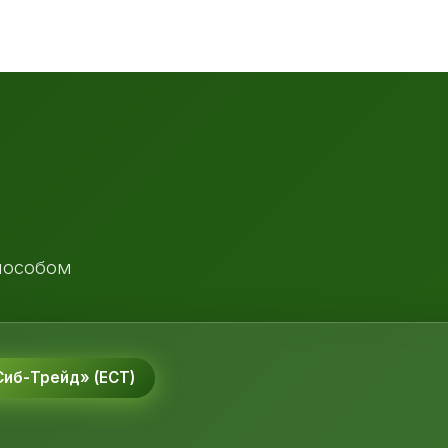
пособом
иб-Трейд» (ЕСТ)