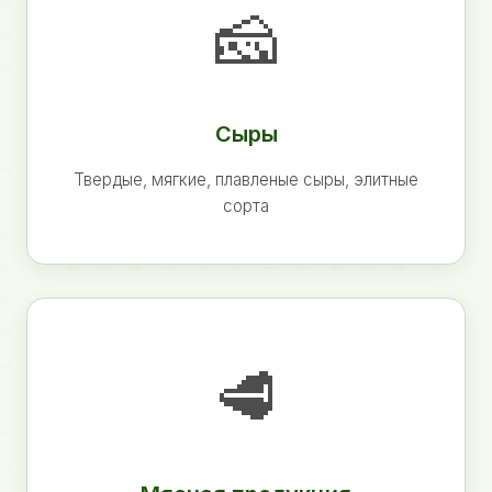
🧀
Сыры
Твердые, мягкие, плавленые сыры, элитные
сорта
🥩