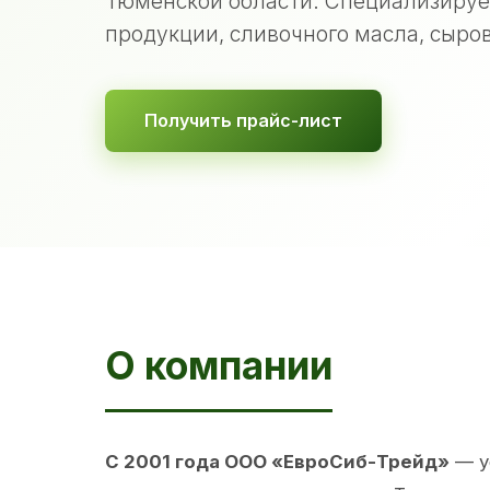
Тюменской области. Специализируе
продукции, сливочного масла, сыров
Получить прайс-лист
О компании
С 2001 года ООО «ЕвроСиб-Трейд»
— у