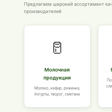
Предлагаем широкий ассортимент кач
производителей
🥛
Молочная
продукция
По
сли
Молоко, кефир, ряженка,
йогурты, творог, сметана