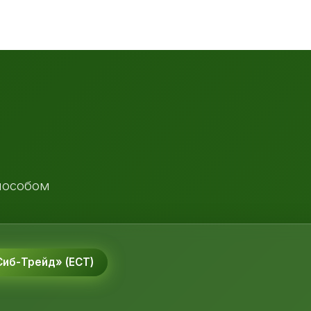
пособом
иб-Трейд» (ЕСТ)