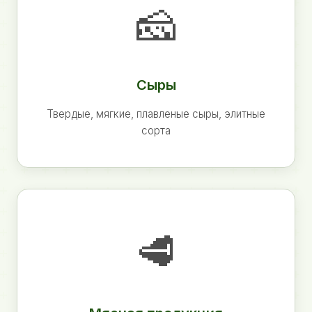
🧀
Сыры
Твердые, мягкие, плавленые сыры, элитные
сорта
🥩