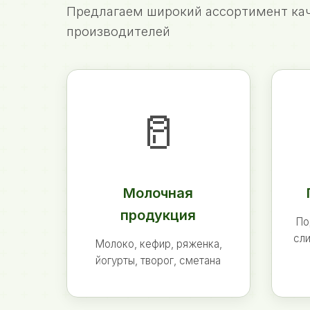
Предлагаем широкий ассортимент кач
производителей
🥛
Молочная
продукция
По
сли
Молоко, кефир, ряженка,
йогурты, творог, сметана