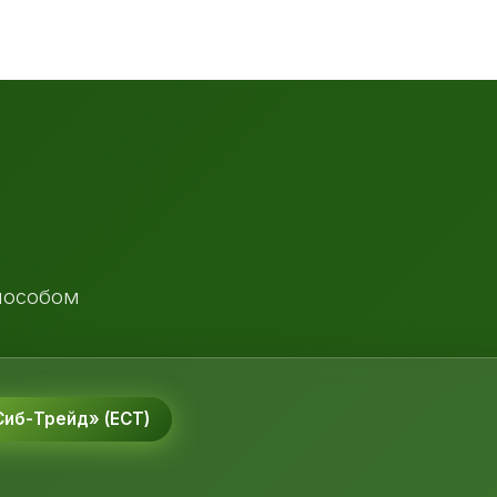
пособом
иб-Трейд» (ЕСТ)