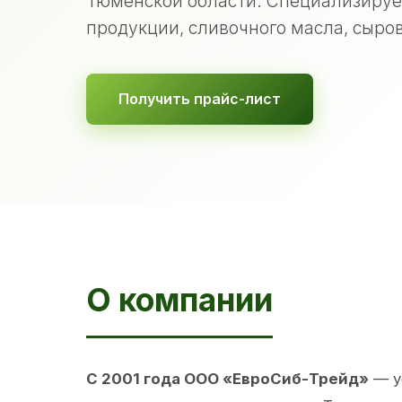
Тюменской области. Специализируе
продукции, сливочного масла, сыров
Получить прайс-лист
О компании
С 2001 года ООО «ЕвроСиб-Трейд»
— у