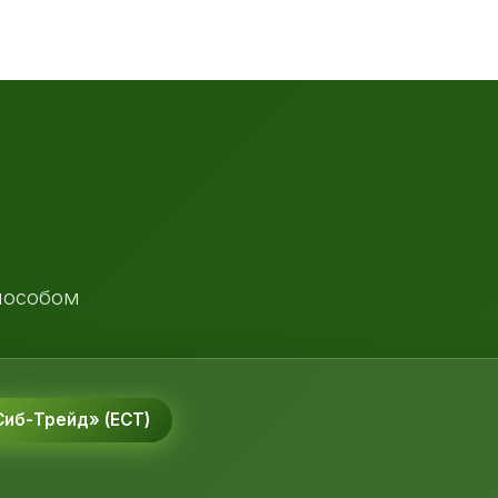
пособом
иб-Трейд» (ЕСТ)