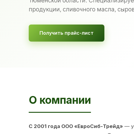
Тюменской области. Специализируе
продукции, сливочного масла, сыров
Получить прайс-лист
О компании
С 2001 года ООО «ЕвроСиб-Трейд»
— у