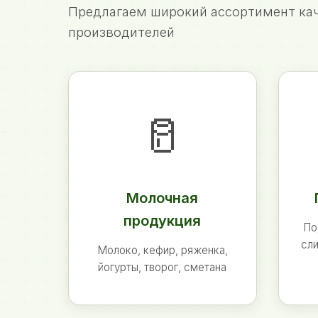
Предлагаем широкий ассортимент кач
производителей
🥛
Молочная
продукция
По
сли
Молоко, кефир, ряженка,
йогурты, творог, сметана