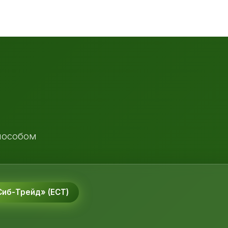
пособом
иб-Трейд» (ЕСТ)