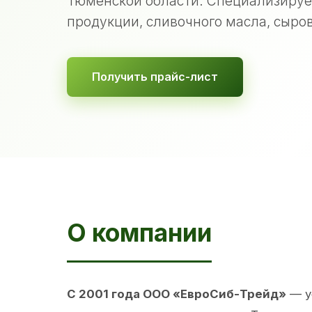
Тюменской области. Специализируе
продукции, сливочного масла, сыров
Получить прайс-лист
О компании
С 2001 года ООО «ЕвроСиб-Трейд»
— у