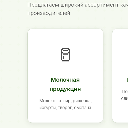
Предлагаем широкий ассортимент кач
производителей
🥛
Молочная
продукция
По
сли
Молоко, кефир, ряженка,
йогурты, творог, сметана