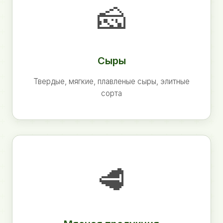
🧀
Сыры
Твердые, мягкие, плавленые сыры, элитные
сорта
🥩