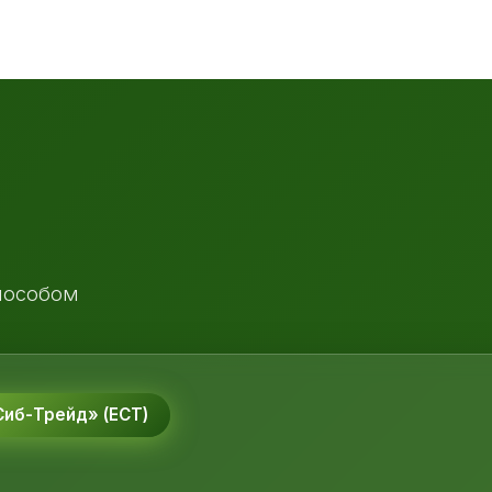
пособом
иб-Трейд» (ЕСТ)