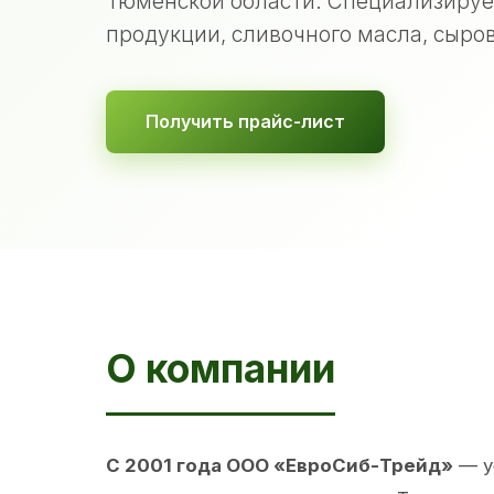
Тюменской области. Специализируе
продукции, сливочного масла, сыров
Получить прайс-лист
О компании
С 2001 года ООО «ЕвроСиб-Трейд»
— у