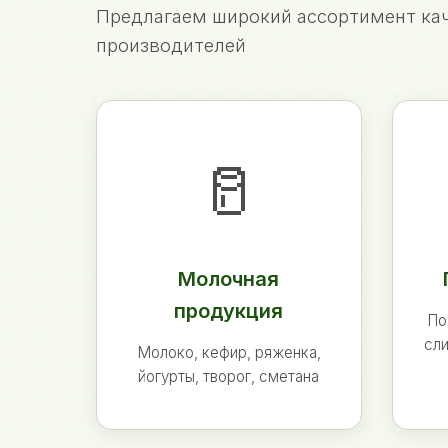
Предлагаем широкий ассортимент кач
производителей
🥛
Молочная
продукция
По
сли
Молоко, кефир, ряженка,
йогурты, творог, сметана