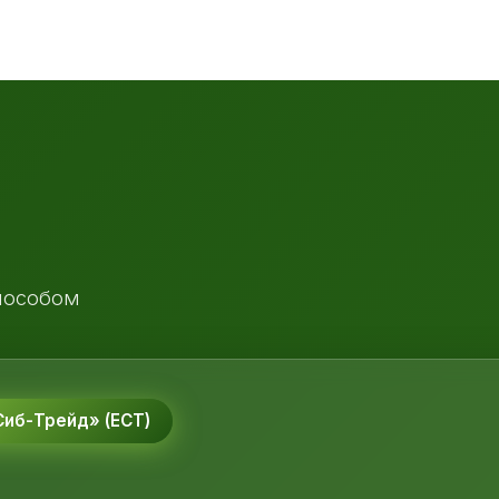
пособом
иб-Трейд» (ЕСТ)