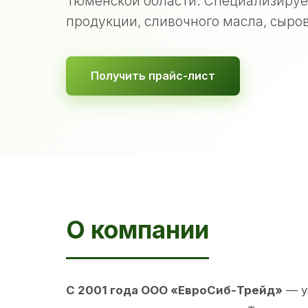
Тюменской области. Специализируе
продукции, сливочного масла, сыров
Получить прайс-лист
О компании
С 2001 года ООО «ЕвроСиб-Трейд»
— у