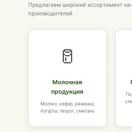
Предлагаем широкий ассортимент кач
производителей
🥛
Молочная
продукция
По
сли
Молоко, кефир, ряженка,
йогурты, творог, сметана