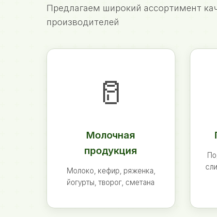
Предлагаем широкий ассортимент кач
производителей
🥛
Молочная
продукция
По
сли
Молоко, кефир, ряженка,
йогурты, творог, сметана