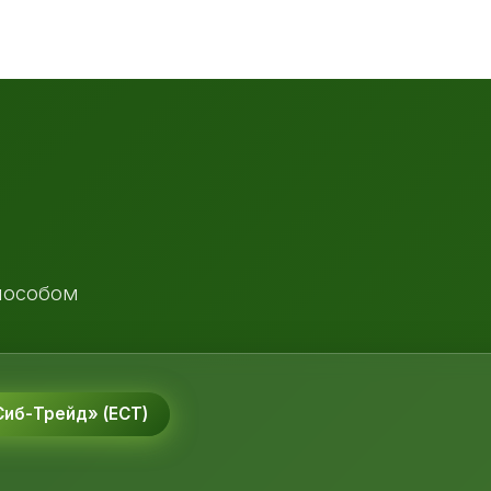
пособом
иб-Трейд» (ЕСТ)