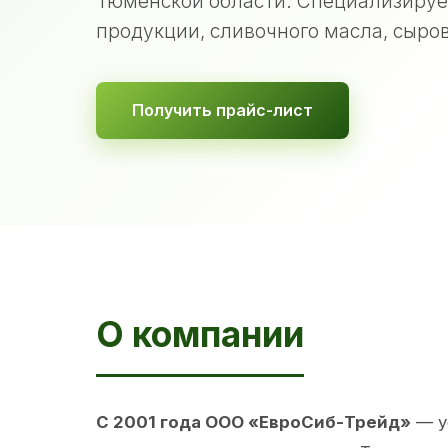
Тюменской области. Специализируе
продукции, сливочного масла, сыров
Получить прайс-лист
О компании
С 2001 года ООО «ЕвроСиб-Трейд»
— у