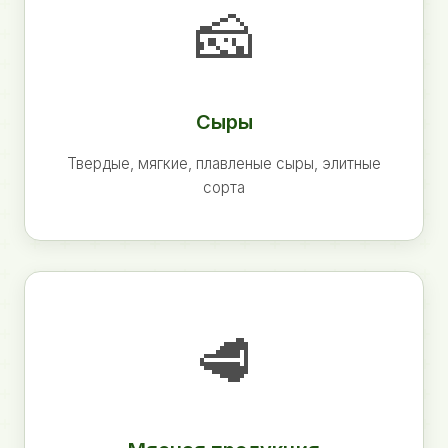
🧀
Сыры
Твердые, мягкие, плавленые сыры, элитные
сорта
🥩