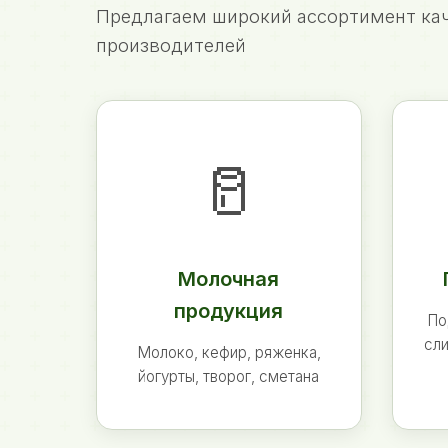
Предлагаем широкий ассортимент кач
производителей
🥛
Молочная
продукция
По
сли
Молоко, кефир, ряженка,
йогурты, творог, сметана