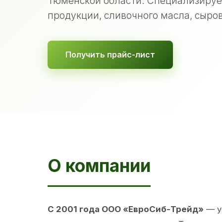
Тюменской области. Специализируе
продукции, сливочного масла, сыров
Получить прайс-лист
О компании
С 2001 года ООО «ЕвроСиб-Трейд»
— у