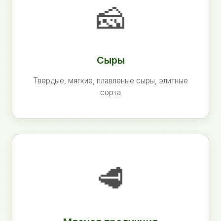
🧀
Сыры
Твердые, мягкие, плавленые сыры, элитные
сорта
🥩