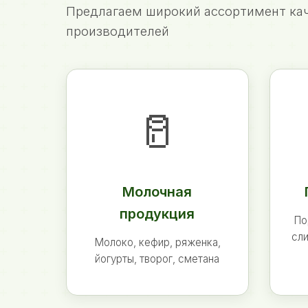
Предлагаем широкий ассортимент кач
производителей
🥛
Молочная
продукция
По
сли
Молоко, кефир, ряженка,
йогурты, творог, сметана