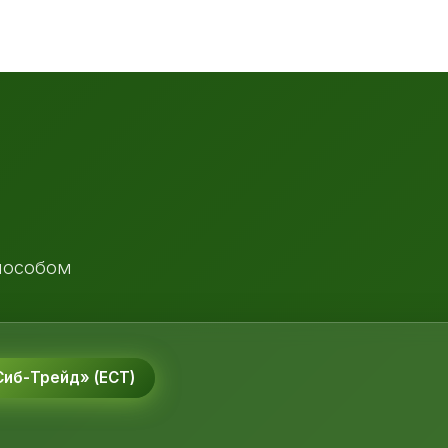
пособом
иб-Трейд» (ЕСТ)