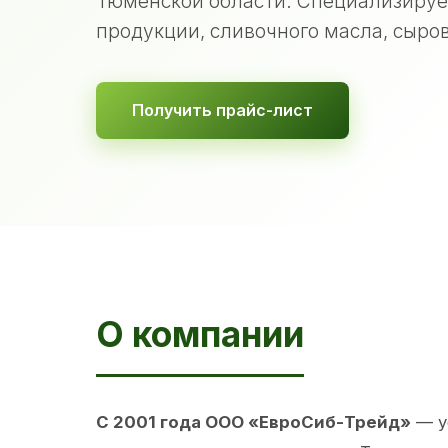
Тюменской области. Специализируе
продукции, сливочного масла, сыров
Получить прайс-лист
О компании
С 2001 года ООО «ЕвроСиб-Трейд»
— у