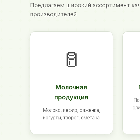
Предлагаем широкий ассортимент кач
производителей
🥛
Молочная
продукция
По
сли
Молоко, кефир, ряженка,
йогурты, творог, сметана