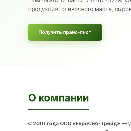
Тюменской области. Специализируе
продукции, сливочного масла, сыров
Получить прайс-лист
О компании
С 2001 года ООО «ЕвроСиб-Трейд»
— у