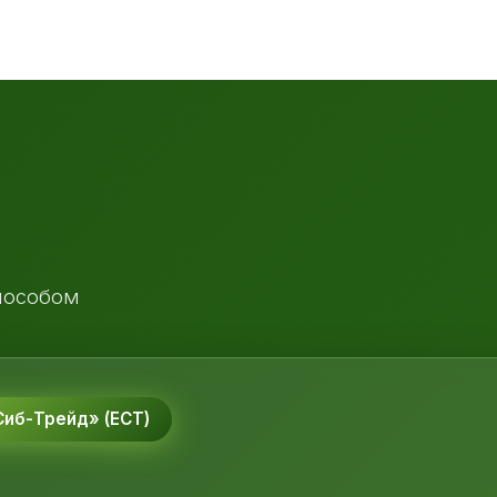
пособом
иб-Трейд» (ЕСТ)