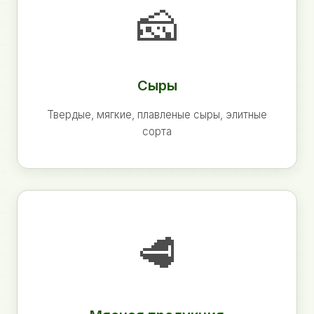
🧀
Сыры
Твердые, мягкие, плавленые сыры, элитные
сорта
🥩