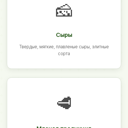
🧀
Сыры
Твердые, мягкие, плавленые сыры, элитные
сорта
🥩