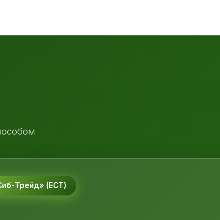
пособом
иб-Трейд» (ЕСТ)