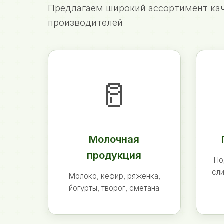
Предлагаем широкий ассортимент кач
производителей
🥛
Молочная
продукция
По
сли
Молоко, кефир, ряженка,
йогурты, творог, сметана