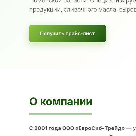
Тюменской области. Специализируе
продукции, сливочного масла, сыров
Получить прайс-лист
О компании
С 2001 года ООО «ЕвроСиб-Трейд»
— у