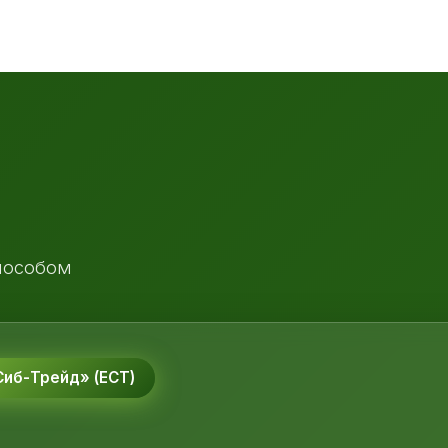
пособом
иб-Трейд» (ЕСТ)