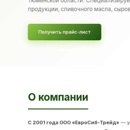
Тюменской области. Специализируе
продукции, сливочного масла, сыров
Получить прайс-лист
О компании
С 2001 года ООО «ЕвроСиб-Трейд»
— у