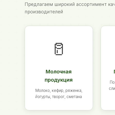
Предлагаем широкий ассортимент кач
производителей
🥛
Молочная
продукция
По
сли
Молоко, кефир, ряженка,
йогурты, творог, сметана