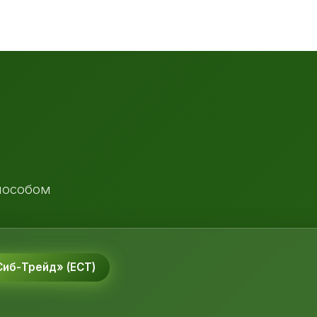
пособом
иб-Трейд» (ЕСТ)