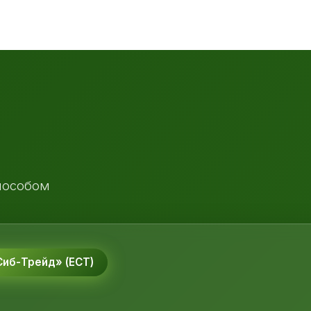
пособом
иб-Трейд» (ЕСТ)