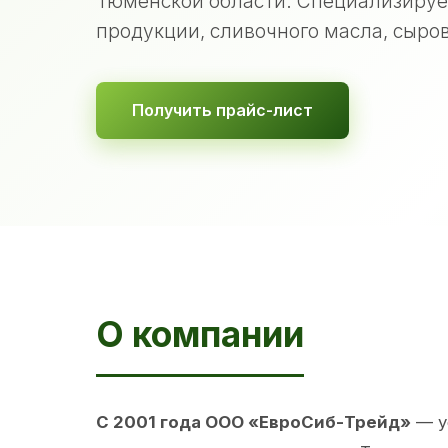
Тюменской области. Специализируе
продукции, сливочного масла, сыров
Получить прайс-лист
О компании
С 2001 года ООО «ЕвроСиб-Трейд»
— у