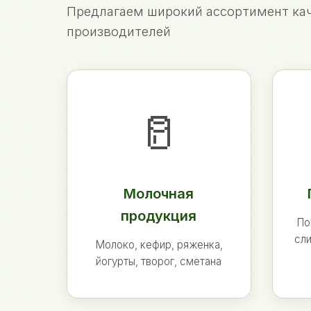
Предлагаем широкий ассортимент кач
производителей
🥛
Молочная
продукция
По
сли
Молоко, кефир, ряженка,
йогурты, творог, сметана