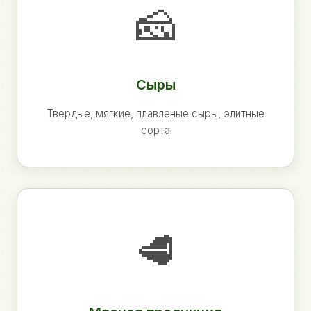
🧀
Сыры
Твердые, мягкие, плавленые сыры, элитные
сорта
🥩