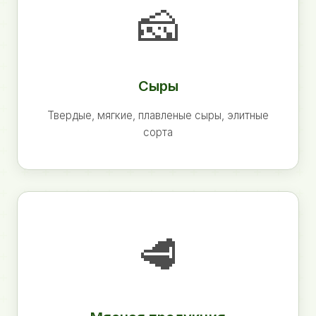
🧀
Сыры
Твердые, мягкие, плавленые сыры, элитные
сорта
🥩