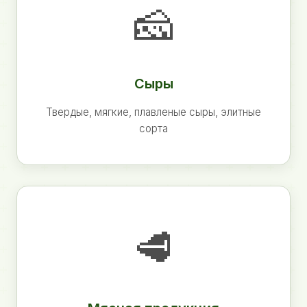
🧀
Сыры
Твердые, мягкие, плавленые сыры, элитные
сорта
🥩