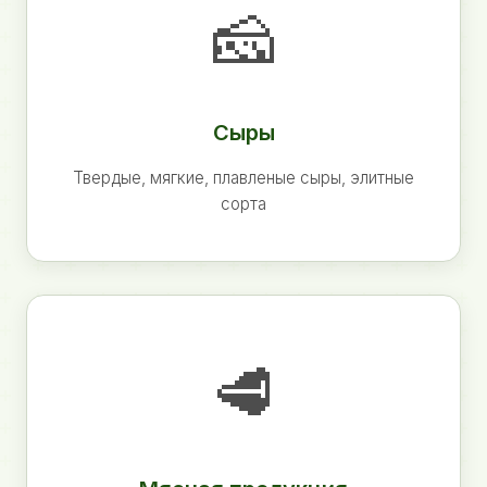
🧀
Сыры
Твердые, мягкие, плавленые сыры, элитные
сорта
🥩