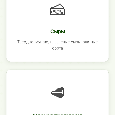
🧀
Сыры
Твердые, мягкие, плавленые сыры, элитные
сорта
🥩