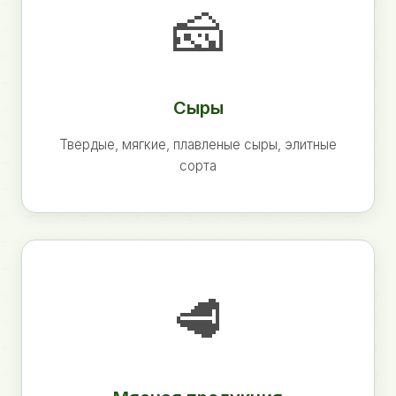
🧀
Сыры
Твердые, мягкие, плавленые сыры, элитные
сорта
🥩