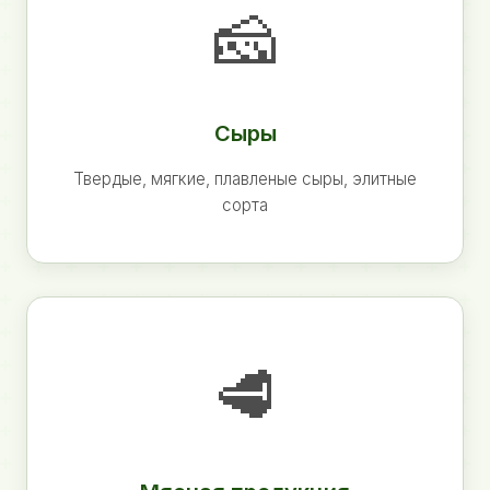
🧀
Сыры
Твердые, мягкие, плавленые сыры, элитные
сорта
🥩