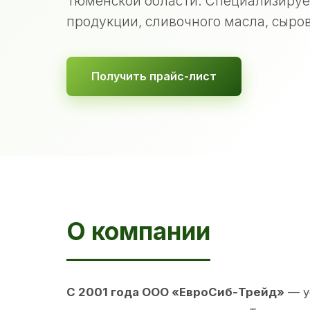
Тюменской области. Специализируе
продукции, сливочного масла, сыров
Получить прайс-лист
О компании
С 2001 года ООО «ЕвроСиб-Трейд»
— у