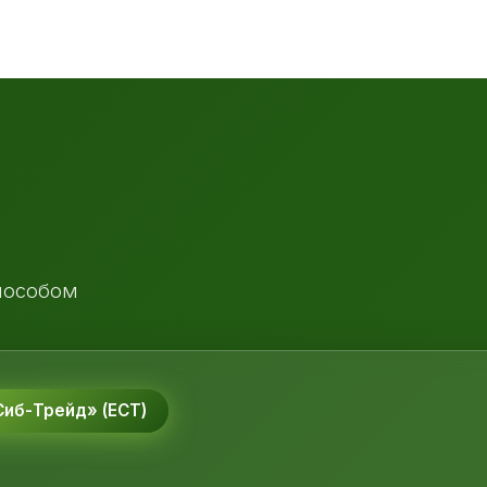
пособом
иб-Трейд» (ЕСТ)