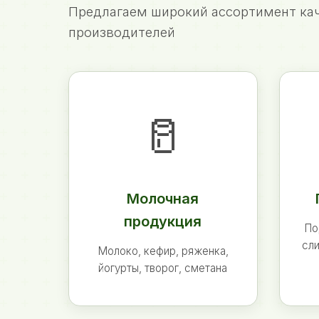
Предлагаем широкий ассортимент кач
производителей
🥛
Молочная
продукция
По
сли
Молоко, кефир, ряженка,
йогурты, творог, сметана