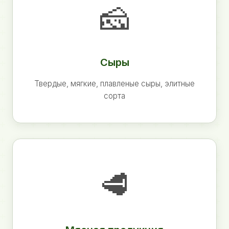
🧀
Сыры
Твердые, мягкие, плавленые сыры, элитные
сорта
🥩