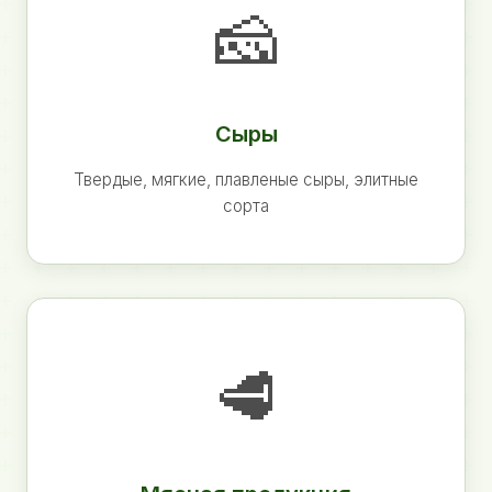
🧀
Сыры
Твердые, мягкие, плавленые сыры, элитные
сорта
🥩