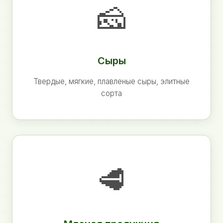
🧀
Сыры
Твердые, мягкие, плавленые сыры, элитные
сорта
🥩