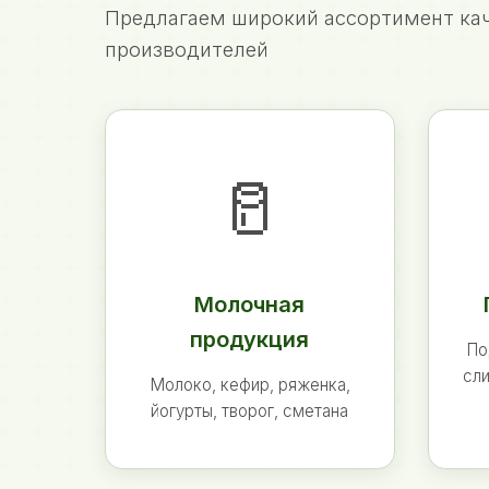
Предлагаем широкий ассортимент кач
производителей
🥛
Молочная
продукция
По
сли
Молоко, кефир, ряженка,
йогурты, творог, сметана