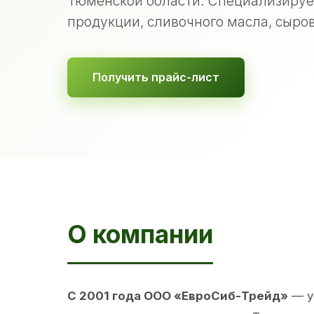
Тюменской области. Специализируе
продукции, сливочного масла, сыров
Получить прайс-лист
О компании
С 2001 года ООО «ЕвроСиб-Трейд»
— у