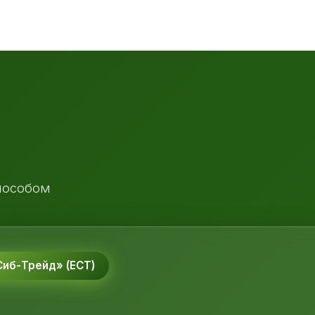
пособом
иб-Трейд» (ЕСТ)