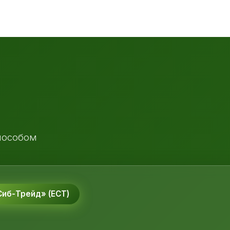
пособом
иб-Трейд» (ЕСТ)