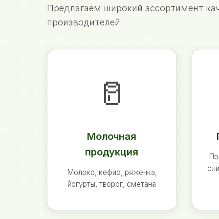
Предлагаем широкий ассортимент кач
производителей
🥛
Молочная
продукция
По
сли
Молоко, кефир, ряженка,
йогурты, творог, сметана