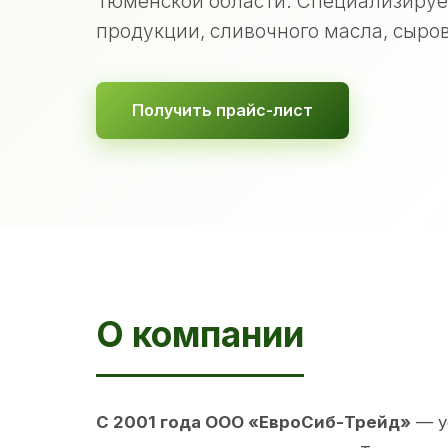
Тюменской области. Специализируе
продукции, сливочного масла, сыров
Получить прайс-лист
О компании
С 2001 года ООО «ЕвроСиб-Трейд»
— у